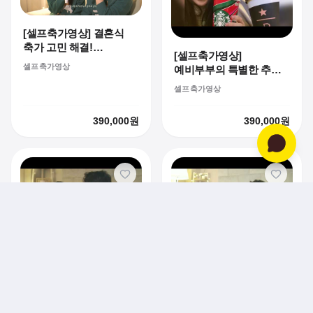
[셀프축가영상] 결혼식
축가 고민 해결!
[셀프축가영상]
예비부부 듀엣 '우리
셀프축가영상
예비부부의 특별한 추억
사랑하게 됐어요'
만들기! 듀엣
셀프축가영상 녹음 후기
셀프축가영상
셀프축가영상 후기
390,000
원
390,000
원
[셀프축가영상] 라이브
[셀프축가영상] 결혼식
축가가 부담된다면?
이벤트 뭐하지?
셀프축가영상으로
셀프축가영상으로
셀프축가영상
셀프축가영상
완성한 결혼식 이벤트
준비한 특별한 선물