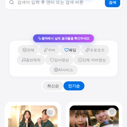
검색
클릭해서 실제 결과물을 확인하세요
전체
커버
웨딩
프로포즈
음반제작
감사영상
단체 커버영상
AI서비스
최신순
인기순