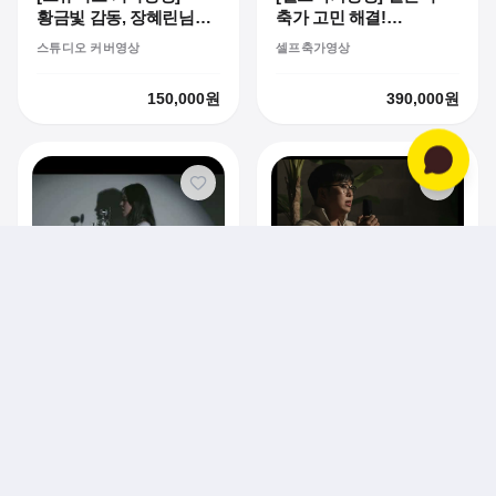
황금빛 감동, 장혜린님의
축가 고민 해결!
압도적인 골든 커버 영상
예비부부 듀엣 '우리
스튜디오 커버영상
셀프축가영상
사랑하게 됐어요'
셀프축가영상 녹음 후기
150,000
원
390,000
원
[코지타입 커버영상]
20대 일반인 박성진님과
[문라이트 커버영상] 첫
함께한 코지 라이브
코지타입 커버영상
유튜브 커버 도전! 감성
프로젝트
라이브 영상 제작기
170,000
원
170,000
원