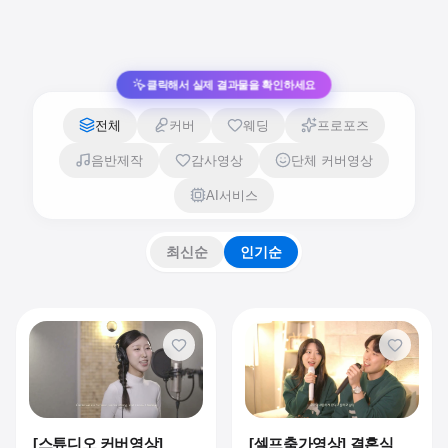
클릭해서 실제 결과물을 확인하세요
전체
커버
웨딩
프로포즈
음반제작
감사영상
단체 커버영상
AI서비스
최신순
인기순
[스튜디오 커버영상]
[셀프축가영상] 결혼식