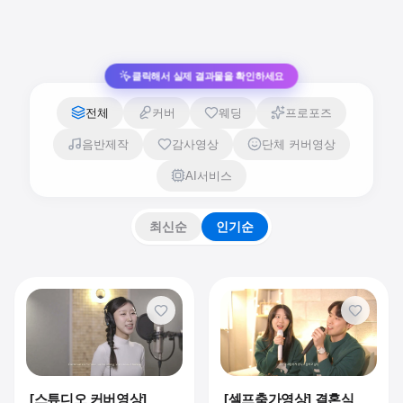
클릭해서 실제 결과물을 확인하세요
전체
커버
웨딩
프로포즈
음반제작
감사영상
단체 커버영상
AI서비스
최신순
인기순
[스튜디오 커버영상]
[셀프축가영상] 결혼식