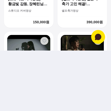
황금빛 감동, 장혜린님의
축가 고민 해결!
압도적인 골든 커버 영상
예비부부 듀엣 '우리
스튜디오 커버영상
셀프축가영상
사랑하게 됐어요'
셀프축가영상 녹음 후기
150,000
원
390,000
원
[코지타입 커버영상]
20대 일반인 박성진님과
[문라이트 커버영상] 첫
함께한 코지 라이브
코지타입 커버영상
유튜브 커버 도전! 감성
프로젝트
라이브 영상 제작기
170,000
원
170,000
원