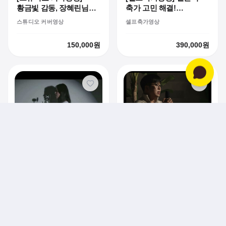
황금빛 감동, 장혜린님의
축가 고민 해결!
압도적인 골든 커버 영상
예비부부 듀엣 '우리
스튜디오 커버영상
셀프축가영상
사랑하게 됐어요'
셀프축가영상 녹음 후기
150,000
원
390,000
원
[코지타입 커버영상]
20대 일반인 박성진님과
[문라이트 커버영상] 첫
함께한 코지 라이브
코지타입 커버영상
유튜브 커버 도전! 감성
프로젝트
라이브 영상 제작기
170,000
원
170,000
원