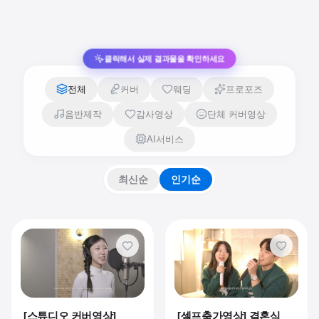
클릭해서 실제 결과물을 확인하세요
전체
커버
웨딩
프로포즈
음반제작
감사영상
단체 커버영상
AI서비스
최신순
인기순
[스튜디오 커버영상]
[셀프축가영상] 결혼식